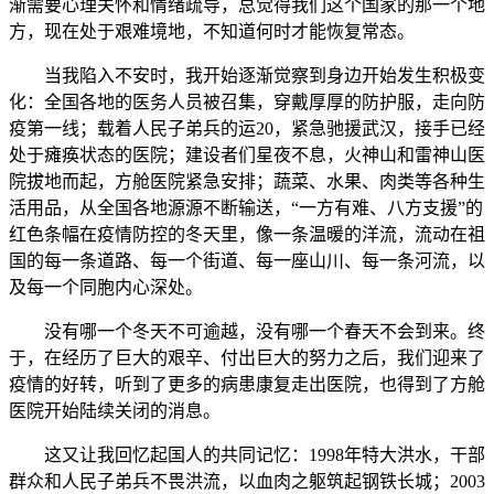
渐需要心理关怀和情绪疏导，总觉得我们这个国家的那一个地
方，现在处于艰难境地，不知道何时才能恢复常态。
当我陷入不安时，我开始逐渐觉察到身边开始发生积极变
化：全国各地的医务人员被召集，穿戴厚厚的防护服，走向防
疫第一线；载着人民子弟兵的运20，紧急驰援武汉，接手已经
处于瘫痪状态的医院；建设者们星夜不息，火神山和雷神山医
院拔地而起，方舱医院紧急安排；蔬菜、水果、肉类等各种生
活用品，从全国各地源源不断输送，“一方有难、八方支援”的
红色条幅在疫情防控的冬天里，像一条温暖的洋流，流动在祖
国的每一条道路、每一个街道、每一座山川、每一条河流，以
及每一个同胞内心深处。
没有哪一个冬天不可逾越，没有哪一个春天不会到来。终
于，在经历了巨大的艰辛、付出巨大的努力之后，我们迎来了
疫情的好转，听到了更多的病患康复走出医院，也得到了方舱
医院开始陆续关闭的消息。
这又让我回忆起国人的共同记忆：1998年特大洪水，干部
群众和人民子弟兵不畏洪流，以血肉之躯筑起钢铁长城；2003