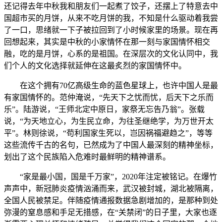
还记得去年中秋我和朋友们一起煮了饺子，还摆上了特意去中
国超市买的月饼，从来不吃月饼的我，不知是什么驱动着我尝
了一口，思绪就一下子被拉回到了小时候家里的场景。现在再
回想起来，其实是中秋的小家情怀在那一刻与家国情怀相交
融，吃的是月饼，心系的是祖国。在深层次的文化认同中，我
们个人的文化选择就延伸在这最炙烈的家国情怀中。
在这个拥有70亿高级生命的蓝色星球上，也许中国人是最
有家国情怀的。范仲淹说，“先天下之忧而忧，后天下之乐而
乐”。陆游说，“王师北定中原日，家祭无忘告乃翁”。张载
说，“为天地立心，为生民立命，为往圣继绝学，为万世开太
平”。林则徐说，“苟利国家生死以，岂因祸福避趋之”，等等
这些流传千古的名句，已然成为了中国人最深刻的精神坐标，
划出了这个民族陷入危难时最鲜明的精神谱系。
“家是最小国，国是千万家”，2020年注定被铭记。在爆竹
声声中，新冠肺炎疫情汹涌而来，武汉被封城，湖北被隔离，
全国人民被禁足。伴随疫情通报数据急剧增加的，是那种到处
弥漫的窒息感和手足无措感，在“关禁闭”的日子里，大家也逐