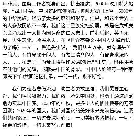
年非典，医务工作者挺身而出，抗击疫魔；2008年汶川特大地
震，“四川不哭、中国雄起”的呐喊声响彻天安门上空。5000年
的中华民族，经历了太多的磨难和艰辛。但是，和这个世界上
的大多数民族不一样，我们这个民族愈挫愈勇，总是在危机关
头会涌现出一大批为国请命的仁人志士，前赴后继、英勇无
畏，舍生忘死、救民水火。在《且介亭杂文·中国人失掉自信
力了吗》一文中，鲁迅先生说，“我们从古以来，就有埋头苦
干的人，有拚命硬干的人，有为民请命的人，有舍身求法的
人，……虽是等于为帝王将相作家谱的所谓“正史”，也往往掩
不住他们的光耀，这就是中国的脊梁。”中国人始终有一种“家
即天下”的共同记忆传承，一代一代，永不断绝。
我们为逝者悲伤流泪，劝生者勇敢坚强；我们需要主心
骨，我们呼唤凝聚力；我们敢于承诺中国梦，也勇于通过点滴
助力实现中国梦。2020年的中秋，是多少人的牺牲换来的万家
团聚；2020年的国庆，我们对国家的美好未来充满信心。让我
们共同铭记：一切过去深埋心底，一切美好紧紧把握，一切幸
福更加珍惜，一切未来努力创造！