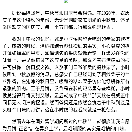
据说每隔19年，中秋节和国庆节会相遇。在2020年，农历
庚子年这个特殊的年份，无论是期盼家庭团聚的中秋节，还是
举国欢庆的国庆节，每一个节日都显得那么弥足珍贵。
我对于中秋的记忆，就是小时候盼望着吃到的老家的软柿
子，成熟的时候，满树都结着橙红橙红的果实，小心翼翼的扒
开薄如蝉翼的果皮，润泽饱满的果肉就像岩浆一样爆发在你的
味蕾上，要是你错过了这应景的美味，那么还有布满糖霜的柿
饼可供你一解口腹之欲。以及家门口爷爷卖的糖炒栗子，小时
候听到中秋放假的消息，总感觉自己已经闻到了糖炒栗子的丝
丝甜香，在沁凉的秋日里，暖和的糖炒栗子仿佛能纾解你所有
紧张的肌肉。至于月饼，反倒是在我的记忆里有些模糊，小时
候总觉得月饼又甜又腻，最后就成了中秋节那天放在餐桌正中
间都无人问津的摆设。然而爸妈还是依然会执着于中秋到底是
买哪个口味的月饼，这在小时候的我看来就是一桩徒劳。
然而去年在国外留学期间所过的中秋节，就彻底让我自愿
为月饼“正名”。在异乡上学，最难驯服的其实是难搞的口味。