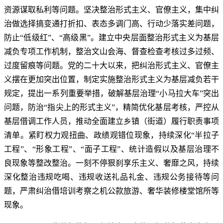
资源谋取私利等问题。坚决整治形式主义、官僚主义，集中纠
治做选择搞变通打折扣、表态多调门高、行动少落实差问题，
防止“低级红”、“高级黑”。建立中央层面整治形式主义为基层
减负专项工作机制，整治文山会海、督查检查考核过多过频、
过度留痕等问题。党的二十大以来，把纠治形式主义、官僚主
义摆在更加突出位置，制定实施整治形式主义为基层减负若干
规定，提出一系列重要举措，破解基层治理“小马拉大车”突出
问题，防治“指尖上的形式主义”，精简优化基层考核，严控从
基层借调工作人员，推动全面建立乡镇（街道）履行职责事项
清单。紧盯权力观扭曲、政绩观错位现象，持续深化“半拉子
工程”、“形象工程”、“面子工程”、统计造假以及基层治理不
良现象等整改整治。一刻不停狠刹享乐主义、奢靡之风，持续
深化整治违规吃喝、违规收送礼品礼金、违规公务接待等问
题，严肃纠治借培训考察之机公款旅游、奢华装修楼堂馆所等
现象。