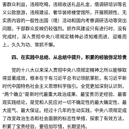
害群众利益，违规吃喝，违规收送礼品礼金，借调研培训等名
义公款旅游，违规建设、奢华装修楼堂馆所，开展照顾性、无
实质内容的一般性出国（境）活动和国内考察调研活动等突出
问题，干部群众反映仍较强烈。抓作风建设只有进行时、没有
完成时，深入贯彻中央八项规定精神必须知难而进、迎难而
上，久久为功、常抓不懈。
四、在实践中总结、从总结中提升，积累的经验弥足珍贵
党的十八大以来深入贯彻中央八项规定精神之所以能够取
得显著成效，根本在于有习近平总书记领航掌舵，有习近平新
时代中国特色社会主义思想科学指引。全党更加深刻认识到，
“两个确立”是新时代最重大政治成果、最宝贵历史经验、最客
观实践结论，是党和人民应对一切不确定性的最大确定性、最
大底气、最大保证。经过十几年的生动实践，中央八项规定成
了改变政治生态和社会面貌的标志性举措，探索了有效方法，
积累了宝贵经验，要倍加珍惜，长期坚持。