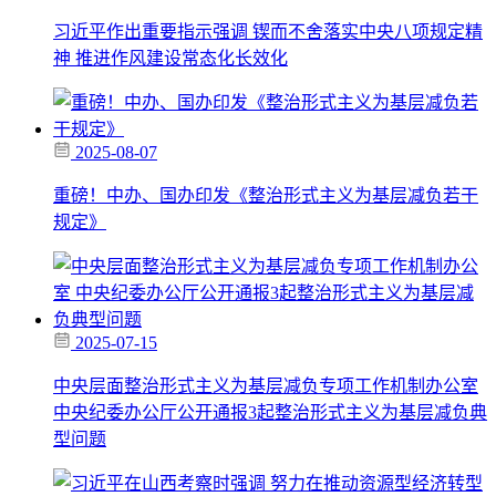
习近平作出重要指示强调 锲而不舍落实中央八项规定精
神 推进作风建设常态化长效化
2025-08-07
重磅！中办、国办印发《整治形式主义为基层减负若干
规定》
2025-07-15
中央层面整治形式主义为基层减负专项工作机制办公室
中央纪委办公厅公开通报3起整治形式主义为基层减负典
型问题