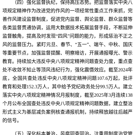
（四）强化监督执纪，保持高压态势。把监督落实中央八
项规定精神作为改进党的作风的一项经常性重点工作来抓，完
善作风建设监督制度，促进党内监督、舆论监督、群众监督等
各类监督贯通协调，运用大数据技术拓展监督手段，不断延伸
监督触角，提高及时发现“四风”问题的能力，形成惩治不正之
风的监督压力。紧盯元旦、春节、“五一”、端午、中秋、国庆
等重要节点，加强监督提醒、明察暗访，开展通报曝光、警示
教育。持续加大违反中央八项规定精神问题查处力度，重点查
处不收敛不知止等顶风违纪行为，强化震慑效应。截至2024年
底，全国共查处违反中央八项规定精神问题107.6万起，批评
教育和处理152.3万人，其中给予党纪政务处分99.5万人。建立
落实中央八项规定精神情况月报制度，截至2025年3月连续138
个月公布全国查处违反中央八项规定精神问题数据，建立整治
形式主义为基层减负案例核查通报机制，持续释放越往后越严
的信号。
（五）深化标本兼治，风腐同查同治。注重用制度治党管