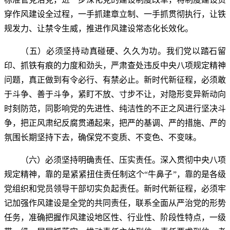
穿作风建设全过程，一手抓建章立制、一手抓贯彻执行，让铁
规发力、让禁令生威，推进作风建设常态化长效化。
（五）必须坚持动真碰硬、久久为功。我们党以踏石留
印、抓铁有痕的力度和劲头，严肃查处违反中央八项规定精神
问题，真正做到有令必行、有禁必止。新时代新征程，必须敢
于斗争、善于斗争，紧盯不放、寸步不让，对隐形变异新动向
时刻防范，同影响党的先进性、纯洁性的不正之风进行坚决斗
争，把正风肃纪反腐贯通起来，把严的基调、严的措施、严的
氛围长期坚持下去，确保党不变质、不变色、不变味。
（六）必须坚持明确责任、压实责任。深入贯彻中央八项
规定精神，靠的是紧紧扭住责任制这个“牛鼻子”，靠的是各级
党组织和党员领导干部切实负起责任。新时代新征程，必须牢
记加强作风建设是全党的共同责任，联系全面从严治党的形势
任务，准确把握作风建设地区性、行业性、阶段性特点，一级