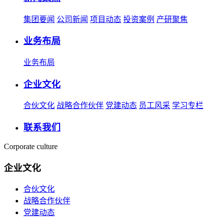
集团要闻
公司新闻
项目动态
投资案例
产研聚焦
业务布局
业务布局
企业文化
合伙文化
战略合作伙伴
党建动态
员工风采
学习专栏
联系我们
Corporate culture
企业文化
合伙文化
战略合作伙伴
党建动态