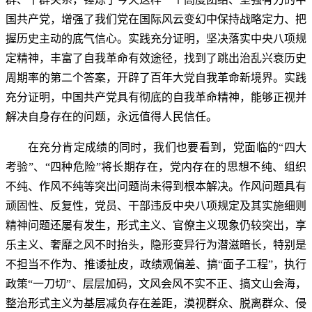
国共产党，增强了我们党在国际风云变幻中保持战略定力、把
握历史主动的底气信心。实践充分证明，坚决落实中央八项规
定精神，丰富了自我革命有效途径，找到了跳出治乱兴衰历史
周期率的第二个答案，开辟了百年大党自我革命新境界。实践
充分证明，中国共产党具有彻底的自我革命精神，能够正视并
解决自身存在的问题，永远值得人民信任。
在充分肯定成绩的同时，我们也要看到，党面临的“四大
考验”、“四种危险”将长期存在，党内存在的思想不纯、组织
不纯、作风不纯等突出问题尚未得到根本解决。作风问题具有
顽固性、反复性，党员、干部违反中央八项规定及其实施细则
精神问题还屡有发生，形式主义、官僚主义现象仍较突出，享
乐主义、奢靡之风不时抬头，隐形变异行为潜滋暗长，特别是
不担当不作为、推诿扯皮，政绩观偏差、搞“面子工程”，执行
政策“一刀切”、层层加码，文风会风不实不正、搞文山会海，
整治形式主义为基层减负存在差距，漠视群众、脱离群众、侵