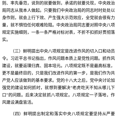
则、率先垂范，说到的就要做到，承诺的就要兑现，中央政治
局同志从我本人做起。只要我们中央政治局的同志时时处处以
身作则，就会上行下效、产生强大示范效应，全党就会很有力
量，就不惧怕任何艰难险阻。中央政治局同志要对照中央八项
规定实施细则，一条一条严格对标对表，不折不扣抓好贯彻落
实。
（三）鲜明提出中央八项规定是改进作风的切入口和动员
令。习近平总书记指出，作风问题本质上是党性问题。抓作风
建设，就要返璞归真、固本培元。八项规定既不是最高标准，
更不是最终目的，只是我们改进作风的第一步，是我们作为共
产党人应该做到的基本要求。党的十八大之后，党中央讨论加
强党的建设如何抓时，就想到要解决“老虎吃天不知从哪儿下
口”的问题。后来决定就抓八项规定。八项规定一子落地，作
风建设满盘皆活。
（四）鲜明提出制定和落实中央八项规定要坚持从严要