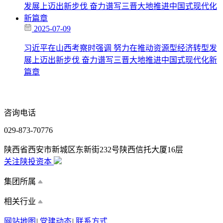
2025-07-09
习近平在山西考察时强调 努力在推动资源型经济转型发
展上迈出新步伐 奋力谱写三晋大地推进中国式现代化新
篇章
咨询电话
029-873-70776
陕西省西安市新城区东新街232号陕西信托大厦16层
关注陕投资本
集团所属
相关行业
网站地图
|
党建动态
|
联系方式