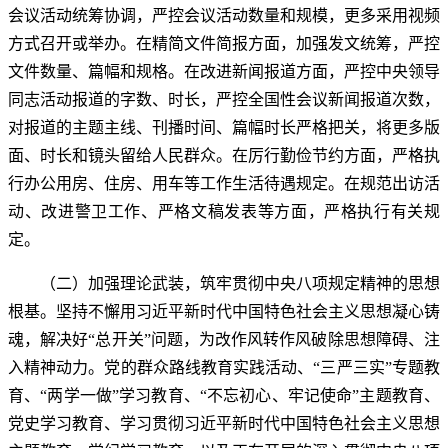
会议活动统筹协调，严控会议活动数量和规模，更多采用视频
方式召开或举办。在精简文件简报方面，加强发文统筹，严控
文件数量、篇幅和规格。在改进新闻报道方面，严控中央领导
同志活动报道的字数、时长，严控全国性会议新闻报道次数，
对报道的主题主线、刊播时间、篇幅时长严格把关，将更多版
面、时长和镜头留给人民群众。在厉行勤俭节约方面，严格执
行办公用房、住房、用车等工作生活待遇规定。在规范出访活
动、改进警卫工作、严格文稿发表等方面，严格执行有关规
定。
（二）加强理论武装，筑牢贯彻中央八项规定精神的思想
根基。坚持不懈用习近平新时代中国特色社会主义思想凝心铸
魂，解决好“总开关”问题，为改作风转作风破除思想障碍、注
入精神动力。党的群众路线教育实践活动、“三严三实”专题教
育、“两学一做”学习教育、“不忘初心、牢记使命”主题教育、
党史学习教育、学习贯彻习近平新时代中国特色社会主义思想