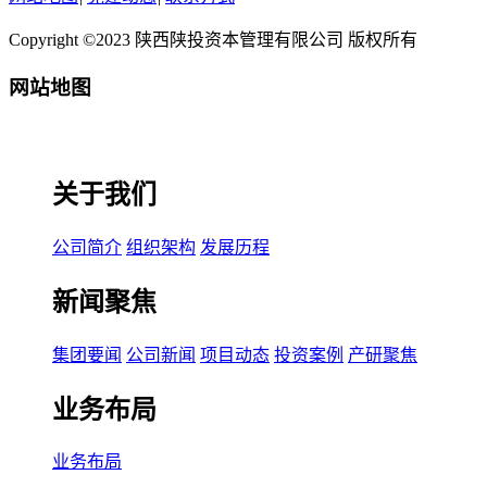
Copyright ©2023 陕西陕投资本管理有限公司 版权所有
网站地图
关于我们
公司简介
组织架构
发展历程
新闻聚焦
集团要闻
公司新闻
项目动态
投资案例
产研聚焦
业务布局
业务布局