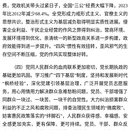
费，党政机关带头过紧日子，全国“三公”经费大幅下降，2023
年比2012年减少68.4%。全党形成力戒形式主义、官僚主义的
思想共识，整治形式主义为基层减负取得明显实质性进展。侵
害企业利益、干扰企业经营的作风之弊得到纠治，营商环境、
发展环境得到优化，亲清统一的新型政商关系进一步构建，政
府效能得到进一步提升。“四风”惯性有效扭转，歪风邪气的生
存空间不断压缩，党的作风实现整体好转。
（四）党同人民群众的血肉联系更加密切，党长期执政的
基础更加巩固。学习推广“四下基层”制度，坚持和发展新时代
“枫桥经验”，深化党建引领基层治理，广泛开展党员志愿服
务，用心用情用力解决群众急难愁盼问题，党员、干部增强了
同群众一块过、一块苦、一块干的自觉性。大力纠治损害群众
利益的不正之风和腐败问题，排查治理民生领域的“微腐败”、
妨害惠民政策落实的“绊脚石”，人民群众获得感、幸福感、安
全感更加充实、更有保障、更可持续。党员、干部、群众反